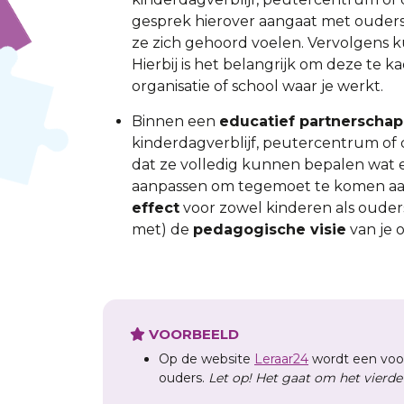
gesprek hierover aangaat met ouders i
ze zich gehoord voelen. Vervolgens ku
Hierbij is het belangrijk om deze te 
organisatie of school waar je werkt.
Binnen een
educatief partnerschap
kinderdagverblijf, peutercentrum of 
dat ze volledig kunnen bepalen wat e
aanpassen om tegemoet te komen aan 
effect
voor zowel kinderen als ouders, 
met) de
pedagogische visie
van je o
VOORBEELD
Op de website
Leraar24
wordt een voo
ouders.
Let op! Het gaat om het vierd