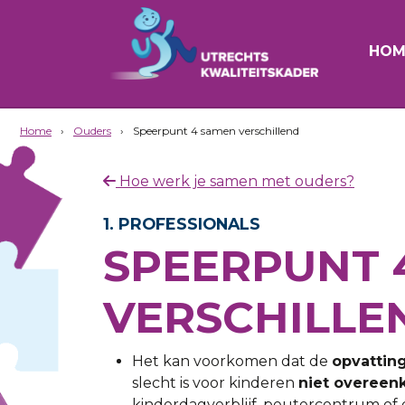
HOM
Home
›
Ouders
›
Speerpunt 4 samen verschillend
Hoe werk je samen met ouders?
1. PROFESSIONALS
SPEERPUNT 
VERSCHILLE
Het kan voorkomen dat de
opvattin
slecht is voor kinderen
niet overee
kinderdagverblijf, peutercentrum of d