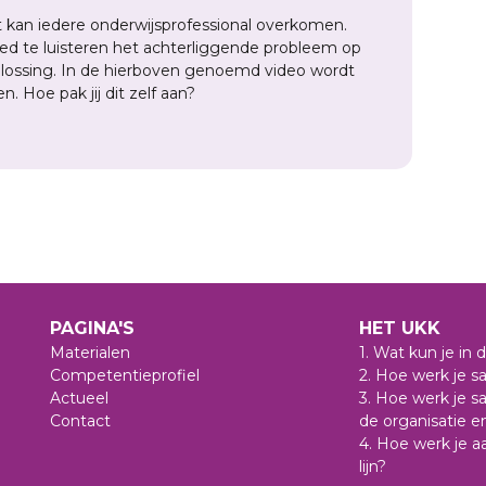
t kan iedere onderwijsprofessional overkomen.
goed te luisteren het achterliggende probleem op
plossing. In de hierboven genoemd video wordt
. Hoe pak jij dit zelf aan?
PAGINA'S
HET UKK
Materialen
1. Wat kun je in
Competentieprofiel
2. Hoe werk je 
Actueel
3. Hoe werk je s
Contact
de organisatie e
4. Hoe werk je 
lijn?