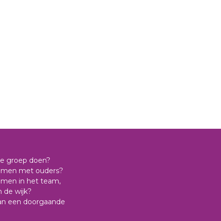
 de groep doen?
samen met ouders?
amen in het team,
n de wijk?
aan een doorgaande