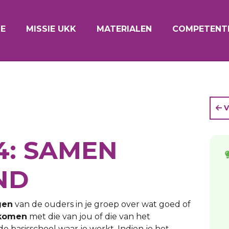
E
MISSIE UKK
MATERIALEN
COMPETENTI
V
4: SAMEN
ND
gen
van de ouders in je groep over wat goed of
nkomen
met die van jou of die van het
e basisschool waar je werkt. Indien je het