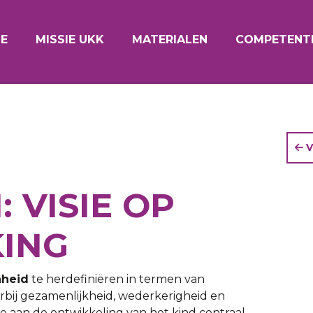
E
MISSIE UKK
MATERIALEN
COMPETENTI
V
 VISIE OP
ING
nheid
te herdefiniëren in termen van
arbij gezamenlijkheid, wederkerigheid en
ge aan de ontwikkeling van het kind centraal