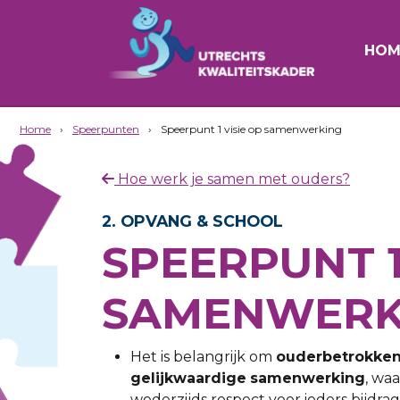
HOM
Home
›
Speerpunten
›
Speerpunt 1 visie op samenwerking
Hoe werk je samen met ouders?
2. OPVANG & SCHOOL
SPEERPUNT 1:
SAMENWERK
Het is belangrijk om
ouderbetrokke
gelijkwaardige
samenwerking
, wa
wederzijds respect voor ieders bijdra