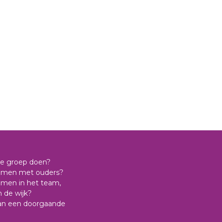
 de groep doen?
samen met ouders?
amen in het team,
n de wijk?
aan een doorgaande