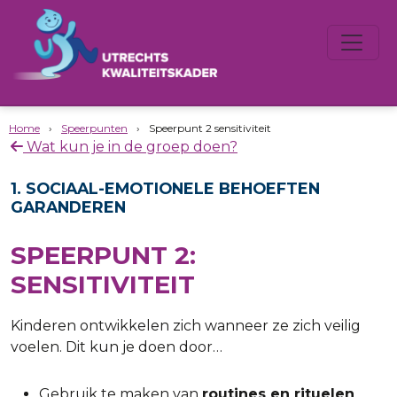
Home
›
Speerpunten
›
Speerpunt 2 sensitiviteit
Wat kun je in de groep doen?
1. SOCIAAL-EMOTIONELE BEHOEFTEN
GARANDEREN
SPEERPUNT 2:
SENSITIVITEIT
Kinderen ontwikkelen zich wanneer ze zich veilig
voelen. Dit kun je doen door…
Gebruik te maken van
routines en rituelen
,