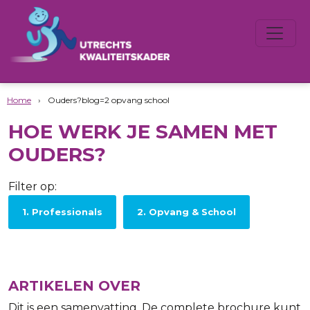
Home
›
Ouders?blog=2 opvang school
HOE WERK JE SAMEN MET
OUDERS?
Filter op:
1. Professionals
2. Opvang & School
ARTIKELEN OVER
Dit is een samenvatting. De complete brochure kunt