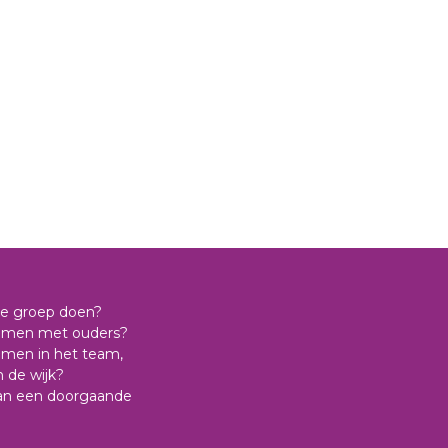
 de groep doen?
samen met ouders?
amen in het team,
n de wijk?
aan een doorgaande