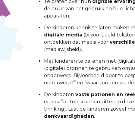
Te praten over hun
digitale ervarin
de duur van het gebruik en hun licha
apparaten.
De kinderen kennis te laten maken 
digitale media
(bijvoorbeeld teksten
ontdekken dat media voor
verschill
(mediawijsheid).
Met kinderen te oefenen met (digital
(digitale) bronnen te gebruiken om 
onderwerp. Bijvoorbeeld door te bes
onderwerp?’’ en ‘’waar zouden we dez
De kinderen
vaste patronen en ree
er ook ‘fouten’ kunnen zitten in dez
thinking). Laat de kinderen zoveel m
denkvaardigheden
.