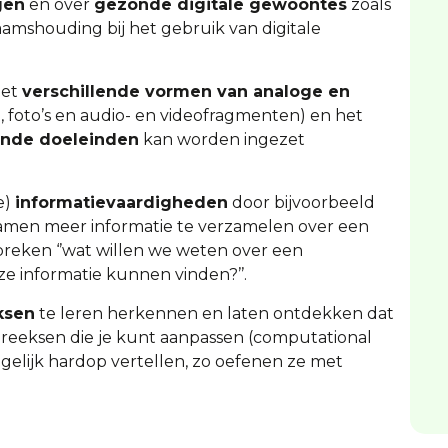
gen
en over
gezonde digitale gewoontes
zoals
amshouding bij het gebruik van digitale
met
verschillende vormen van analoge en
, foto’s en audio- en videofragmenten) en het
ende doeleinden
kan worden ingezet
e)
informatievaardigheden
door bijvoorbeeld
samen meer informatie te verzamelen over een
preken ‘’wat willen we weten over een
e informatie kunnen vinden?’’.
ksen
te leren herkennen en laten ontdekken dat
e reeksen die je kunt aanpassen (computational
ogelijk hardop vertellen, zo oefenen ze met